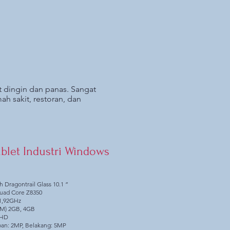
t dingin dan panas. Sangat
h sakit, restoran, dan
Tablet Industri Windows
h Dragontrail Glass 10.1 ”
Quad Core Z8350
 1,92GHz
AM) 2GB, 4GB
l HD
an: 2MP, Belakang: 5MP