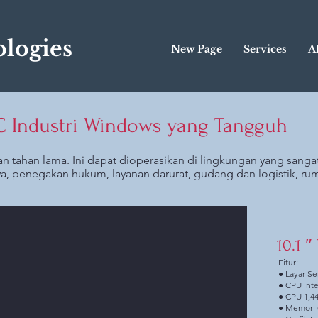
logies
New Page
Services
A
PC Industri Windows yang Tangguh
an tahan lama. Ini dapat dioperasikan di lingkungan yang sanga
a, penegakan hukum, layanan darurat, gudang dan logistik, ruma
10.1 ″
Fitur:
● Layar Se
● CPU Int
● CPU 1,4
● Memori 