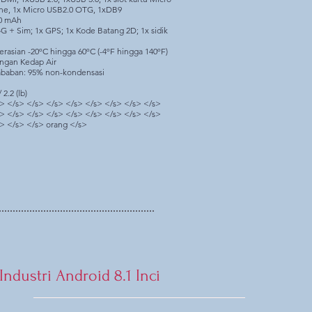
ne, 1x Micro USB2.0 OTG, 1xDB9
00 mAh
4G + Sim; 1x GPS; 1x Kode Batang 2D; 1x sidik
asian -20ºC hingga 60ºC (-4ºF hingga 140ºF)
ungan Kedap Air
mbaban: 95% non-kondensasi
 2.2 (lb)
> </s> </s> </s> </s> </s> </s> </s> </s>
> </s> </s> </s> </s> </s> </s> </s> </s>
> </s> </s> orang </s>
 Industri Android 8.1 Inci