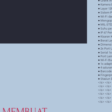
● Grafik I
● Kamera 
● Layar 12
● Sistem 
● Wi-Fi da
● Mengope
● MIL-STD
● Suhu pe
● IP 67 Pe
● Kisaran
● Berat Lay
● Dimensi: 
● 2x Port 
● Serial 1
● Port Lai
● Wi-Fi Bui
● 1x adapt
● 4 salura
● Barcode
● Fingerpr
● Stasiun
</s> </s>
</s> </s>
</s> </s>
</s> </s>
</s> </s>
</s> </s>
MEMBUAT