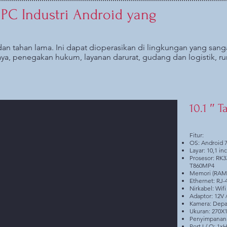
 PC Industri Android yang
dan tahan lama. Ini dapat dioperasikan di lingkungan yang sang
ya, penegakan hukum, layanan darurat, gudang dan logistik, rum
10.1 ″ 
Fitur:
OS: Android 7
Layar: 10,1 in
Prosesor: RK3
T860MP4
Memori (RAM
Ethernet: RJ-
Nirkabel: Wif
Adaptor: 12V 
Kamera: Depa
Ukuran: 270X
Penyimpanan
Port I / O: 1x