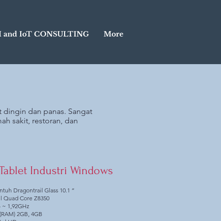
I and IoT CONSULTING
More
t dingin dan panas. Sangat
h sakit, restoran, dan
 Tablet Industri Windows
ntuh Dragontrail Glass 10.1 ”
el Quad Core Z8350
4 ~ 1,92GHz
(RAM) 2GB, 4GB