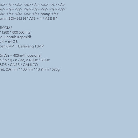
/s> </s> </s> </s> </s> </s> </s> </s>
/s> </s> </s> </s> </s> </s> </s> </s>
/s> </s> </s> </s> </s> orang </s>
mm SDM632 (4 * A73 + 4 * A53) 8 *
id10GMS
"1280 * 800 500nits
el Sentuh Kapasitif
 4 + 64 GB
pan 8MP + Belakang 13MP
000mAh + 400mAh opsional
a / b / g / n / ac, 2.4GHz / 5GHz
 BDS / GNSS / GALILEO
rat: 209mm * 130mm * 13.9mm / 525g