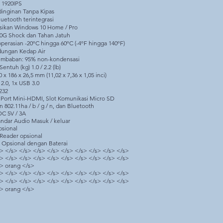
x 1920IPS
dinginan Tanpa Kipas
luetooth terintegrasi
ikan Windows 10 Home / Pro
0G Shock dan Tahan Jatuh
erasian -20ºC hingga 60ºC (-4ºF hingga 140ºF)
ndungan Kedap Air
lembaban: 95% non-kondensasi
entuh (kg) 1.0 / 2.2 (lb)
 x 186 x 26,5 mm (11,02 x 7,36 x 1,05 inci)
2.0, 1x USB 3.0
S232
x Port Mini-HDMI, Slot Komunikasi Micro SD
in 802.11ha / b / g / n, dan Bluetooth
DC 5V / 3A
tandar Audio Masuk / keluar
psional
 Reader opsional
 Opsional dengan Baterai
> </s> </s> </s> </s> </s> </s> </s> </s> </s>
> </s> </s> </s> </s> </s> </s> </s> </s> </s>
s> orang </s>
> </s> </s> </s> </s> </s> </s> </s> </s> </s>
> </s> </s> </s> </s> </s> </s> </s> </s> </s>
s> orang </s>