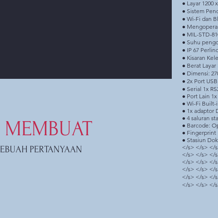
● Layar 1200 
● Sistem Pen
● Wi-Fi dan B
● Mengoperas
● MIL-STD-81
● Suhu pengop
● IP 67 Perli
● Kisaran Ke
● Berat Layar S
● Dimensi: 270
● 2x Port USB 
● Serial 1x R
● Port Lain 1
● Wi-Fi Built-
● 1x adaptor 
● 4 saluran s
MEMBUAT
● Barcode: O
● Fingerprint
● Stasiun Dok
</s> </s> </s
SEBUAH PERTANYAAN
</s> </s> </s
</s> </s> </
</s> </s> </s
</s> </s> </s
</s> </s> </