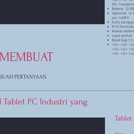
SD, 1xearpho
Baterai: 12.0
Opsional: 1x 
jari; 1xNFC
Suhu pengoper
IP 67 Perlind
Kisaran Kele
Layar sentuh
Berat (kg) 1.0 /
</s> </s> </s
</s> </s> </s
MEMBUAT
</s> </s> </s
BUAH PERTANYAAN
 Tablet PC Industri yang
Tablet
Fitur: