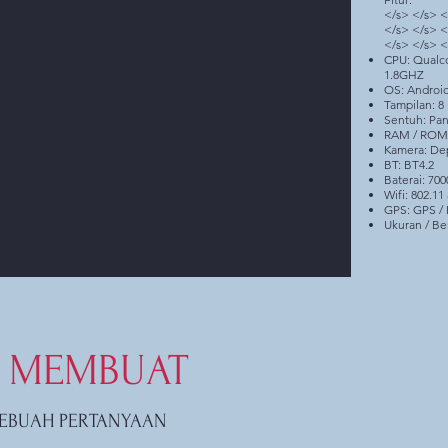
</s> </s> <
</s> </s> <
</s> </s> <
CPU: Qualco
1.8GHZ
OS: Andro
Tampilan: 8 
Sentuh: Pan
RAM / ROM:
Kamera: De
BT: BT4.2
Baterai: 7
Wifi: 802.11 
GPS: GPS /
Ukuran / Be
MEMBUAT
EBUAH PERTANYAAN