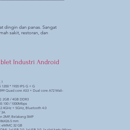
at dingin dan panas. Sangat
ah sakit, restoran, dan
Tablet Industri Android
.1
ci 1200 * 1920 IPS G + G
399 Quad core A53 + Dual core A72 Mali-
): 2GB / 4GB DDR3
45 100 / 1000Mbps
i 2.4GHz + 5GHz, Bluetooth 4.0
/ 3A
n 2MP, Belakang 5MP
186X26.5 mm
: eMMC 32 GB
HDMI, 1xUSB 2.0, 1xUSB 3.0, 1x slot kartu Micro