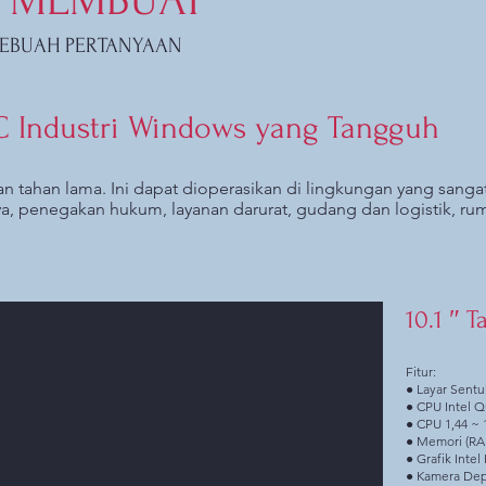
EBUAH PERTANYAAN
PC Industri Windows yang Tangguh
an tahan lama. Ini dapat dioperasikan di lingkungan yang sanga
a, penegakan hukum, layanan darurat, gudang dan logistik, ruma
10.1 ″ 
Fitur:
● Layar Sentu
● CPU Intel 
● CPU 1,44 ~
● Memori (R
● Grafik Inte
● Kamera Dep