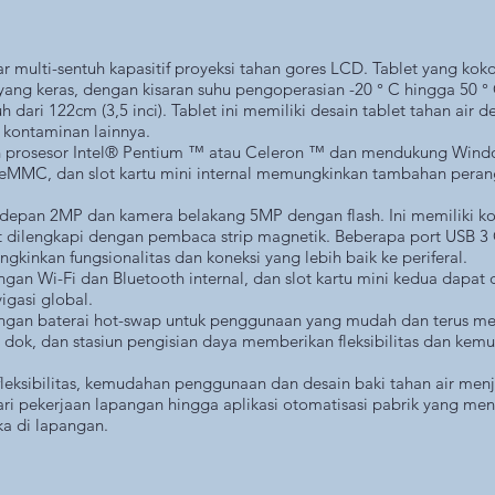
ar multi-sentuh kapasitif proyeksi tahan gores LCD. Tablet yang kok
yang keras, dengan kisaran suhu pengoperasian -20 ° C hingga 50 °
h dari 122cm (3,5 inci). Tablet ini memiliki desain tablet tahan air 
kontaminan lainnya.
eh prosesor Intel® Pentium ™ atau Celeron ™ dan mendukung Window
MMC, dan slot kartu mini internal memungkinkan tambahan pera
 depan 2MP dan kamera belakang 5MP dengan flash. Ini memiliki ko
dilengkapi dengan pembaca strip magnetik. Beberapa port USB 3 G
nkan fungsionalitas dan koneksi yang lebih baik ke periferal.
engan Wi-Fi dan Bluetooth internal, dan slot kartu mini kedua dap
gasi global.
dengan baterai hot-swap untuk penggunaan yang mudah dan terus m
iun dok, dan stasiun pengisian daya memberikan fleksibilitas dan k
, fleksibilitas, kemudahan penggunaan dan desain baki tahan air men
dari pekerjaan lapangan hingga aplikasi otomatisasi pabrik yang me
a di lapangan.