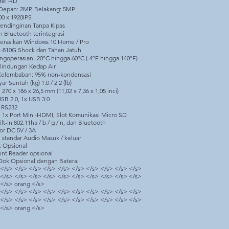
ntel HD
Depan: 2MP, Belakang: 5MP
00 x 1920IPS
Pendinginan Tanpa Kipas
n Bluetooth terintegrasi
rasikan Windows 10 Home / Pro
-810G Shock dan Tahan Jatuh
ngoperasian -20ºC hingga 60ºC (-4ºF hingga 140ºF)
rlindungan Kedap Air
 Kelembaban: 95% non-kondensasi
ar Sentuh (kg) 1.0 / 2.2 (lb)
270 x 186 x 26,5 mm (11,02 x 7,36 x 1,05 inci)
USB 2.0, 1x USB 3.0
x RS232
n 1x Port Mini-HDMI, Slot Komunikasi Micro SD
lt-in 802.11ha / b / g / n, dan Bluetooth
or DC 5V / 3A
n standar Audio Masuk / keluar
: Opsional
int Reader opsional
 Dok Opsional dengan Baterai
 </s> </s> </s> </s> </s> </s> </s> </s> </s> </s>
 </s> </s> </s> </s> </s> </s> </s> </s> </s> </s>
 </s> orang </s>
 </s> </s> </s> </s> </s> </s> </s> </s> </s> </s>
 </s> </s> </s> </s> </s> </s> </s> </s> </s> </s>
 </s> orang </s>