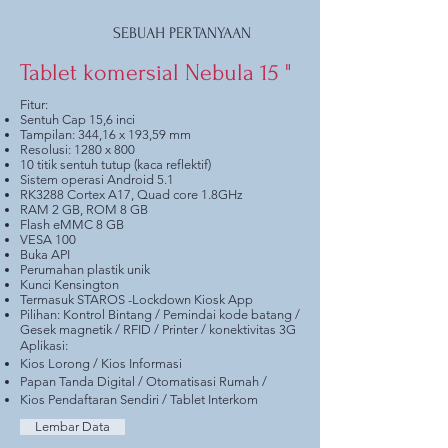
SEBUAH PERTANYAAN
Tablet komersial Nebula 15 "
Fitur:
Sentuh Cap 15,6 inci
Tampilan: 344,16 x 193,59 mm
Resolusi: 1280 x 800
10 titik sentuh tutup (kaca reflektif)
Sistem operasi Android 5.1
RK3288 Cortex A17, Quad core 1.8GHz
RAM 2 GB, ROM 8 GB
Flash eMMC 8 GB
VESA 100
Buka API
Perumahan plastik unik
Kunci Kensington
Termasuk STAROS -Lockdown Kiosk App
Pilihan: Kontrol Bintang / Pemindai kode batang /
Gesek magnetik / RFID / Printer / konektivitas 3G
Aplikasi:
Kios Lorong / Kios Informasi
Papan Tanda Digital / Otomatisasi Rumah /
Kios Pendaftaran Sendiri / Tablet Interkom
Lembar Data