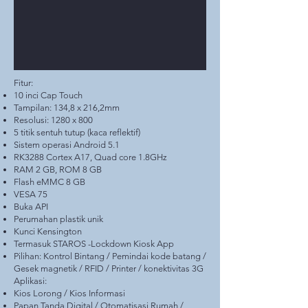
Fitur:
10 inci Cap Touch
Tampilan: 134,8 x 216,2mm
Resolusi: 1280 x 800
5 titik sentuh tutup (kaca reflektif)
Sistem operasi Android 5.1
RK3288 Cortex A17, Quad core 1.8GHz
RAM 2 GB, ROM 8 GB
Flash eMMC 8 GB
VESA 75
Buka API
Perumahan plastik unik
Kunci Kensington
Termasuk STAROS -Lockdown Kiosk App
Pilihan: Kontrol Bintang / Pemindai kode batang /
Gesek magnetik / RFID / Printer / konektivitas 3G
Aplikasi:
Kios Lorong / Kios Informasi
Papan Tanda Digital / Otomatisasi Rumah /