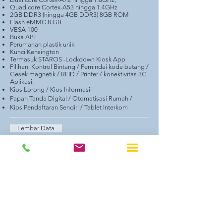
Quad core Cortex-A53 hingga 1.4GHz
2GB DDR3 (hingga 4GB DDR3) 8GB ROM
Flash eMMC 8 GB
VESA 100
Buka API
Perumahan plastik unik
Kunci Kensington
Termasuk STAROS -Lockdown Kiosk App
Pilihan: Kontrol Bintang / Pemindai kode batang /
Gesek magnetik / RFID / Printer / konektivitas 3G
Aplikasi:
Kios Lorong / Kios Informasi
Papan Tanda Digital / Otomatisasi Rumah /
Kios Pendaftaran Sendiri / Tablet Interkom
Lembar Data
SEBUAH PERTANYAAN
Seri Nebula adalah tablet yang
dirancang untuk industri komersial.
Sistem all in one menggabungkan
keandalan kelas komersial dengan
prosesor ROCKCHIP 3288 yang
bertenaga yang berjalan pada 1.6GHz,
dengan opsi untuk power over