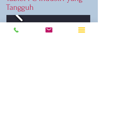
Tangguh
MEMBUAT
SEBUAH PERTANYAAN
Tablet Industri Android 8.1
Inci
Fitur:
</s> </s> </s> </s> </s> </s> </s> </s>
</s> </s> </s> </s> </s> </s> </s> </s>
</s> </s> </s> </s> </s> </s> </s> </s>