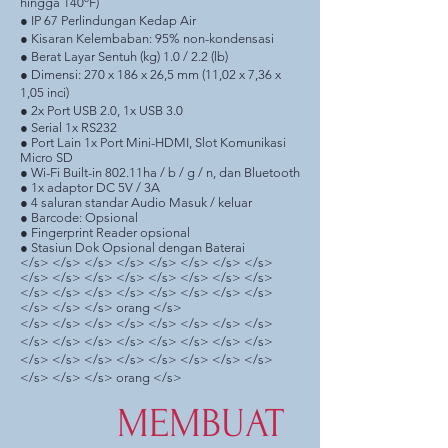
hingga 140ºF)
● IP 67 Perlindungan Kedap Air
● Kisaran Kelembaban: 95% non-kondensasi
● Berat Layar Sentuh (kg) 1.0 / 2.2 (lb)
● Dimensi: 270 x 186 x 26,5 mm (11,02 x 7,36 x
1,05 inci)
● 2x Port USB 2.0, 1x USB 3.0
● Serial 1x RS232
● Port Lain 1x Port Mini-HDMI, Slot Komunikasi
Micro SD
● Wi-Fi Built-in 802.11ha / b / g / n, dan Bluetooth
● 1x adaptor DC 5V / 3A
● 4 saluran standar Audio Masuk / keluar
● Barcode: Opsional
● Fingerprint Reader opsional
● Stasiun Dok Opsional dengan Baterai
</s> </s> </s> </s> </s> </s> </s> </s>
</s> </s> </s> </s> </s> </s> </s> </s>
</s> </s> </s> </s> </s> </s> </s> </s>
</s> </s> </s> orang </s>
</s> </s> </s> </s> </s> </s> </s> </s>
</s> </s> </s> </s> </s> </s> </s> </s>
</s> </s> </s> </s> </s> </s> </s> </s>
</s> </s> </s> orang </s>
MEMBUAT