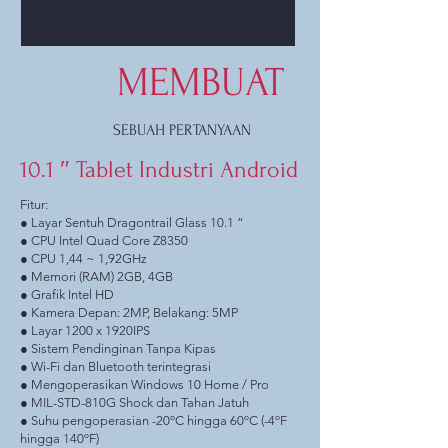
MEMBUAT
SEBUAH PERTANYAAN
10.1 ″ Tablet Industri Android
Fitur:
● Layar Sentuh Dragontrail Glass 10.1 ”
● CPU Intel Quad Core Z8350
● CPU 1,44 ~ 1,92GHz
● Memori (RAM) 2GB, 4GB
● Grafik Intel HD
● Kamera Depan: 2MP, Belakang: 5MP
● Layar 1200 x 1920IPS
● Sistem Pendinginan Tanpa Kipas
● Wi-Fi dan Bluetooth terintegrasi
● Mengoperasikan Windows 10 Home / Pro
● MIL-STD-810G Shock dan Tahan Jatuh
● Suhu pengoperasian -20ºC hingga 60ºC (-4ºF
hingga 140ºF)