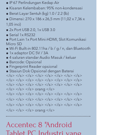
● IP 67 Perlindungan Kedap Air
● Kisaran Kelembaban: 95% non-kondensasi
● Berat Layar Sentuh (kg) 1.0 / 2.2 (lb)
● Dimensi: 270 x 186 x 26,5 mm (11,02 x 7,36 x
1,05 inci)
● 2x Port USB 2.0, 1x USB 3.0
● Serial 1x RS232
● Port Lain 1x Port Mini-HDMI, Slot Komunikasi
Micro SD
● Wi-Fi Built-in 802.11ha / b / g / n, dan Bluetooth
● 1x adaptor DC 5V / 3A
● 4 saluran standar Audio Masuk / keluar
● Barcode: Opsional
● Fingerprint Reader opsional
● Stasiun Dok Opsional dengan Baterai
</s> </s> </s> </s> </s> </s> </s> </s>
</s> </s> </s> </s> </s> </s> </s> </s>
</s> </s> </s> </s> </s> </s> </s> </s>
</s> </s> </s> orang </s>
</s> </s> </s> </s> </s> </s> </s> </s>
</s> </s> </s> </s> </s> </s> </s> </s>
</s> </s> </s> </s> </s> </s> </s> </s>
</s> </s> </s> orang </s>
Accentec 8 "Android
Tablet PC Industri yang