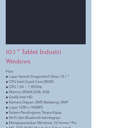
10.1 ″ Tablet Industri
Windows
Fitur:
● Layar Sentuh Dragontrail Glass 10.1 ”
● CPU Intel Quad Core Z8350
● CPU 1,44 ~ 1,92GHz
● Memori (RAM) 2GB, 4GB
● Grafik Intel HD
● Kamera Depan: 2MP, Belakang: 5MP
● Layar 1200 x 1920IPS
● Sistem Pendinginan Tanpa Kipas
● Wi-Fi dan Bluetooth terintegrasi
● Mengoperasikan Windows 10 Home / Pro
● MIL-STD-810G Shock dan Tahan Jatuh