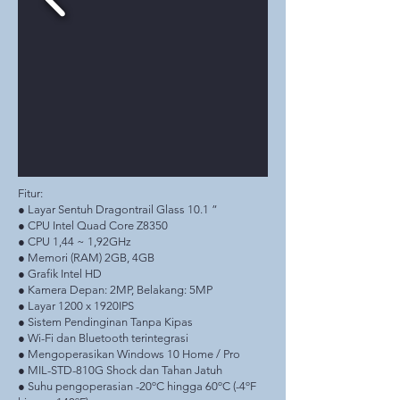
Fitur:
● Layar Sentuh Dragontrail Glass 10.1 ”
● CPU Intel Quad Core Z8350
● CPU 1,44 ~ 1,92GHz
● Memori (RAM) 2GB, 4GB
● Grafik Intel HD
● Kamera Depan: 2MP, Belakang: 5MP
● Layar 1200 x 1920IPS
● Sistem Pendinginan Tanpa Kipas
● Wi-Fi dan Bluetooth terintegrasi
● Mengoperasikan Windows 10 Home / Pro
● MIL-STD-810G Shock dan Tahan Jatuh
● Suhu pengoperasian -20ºC hingga 60ºC (-4ºF