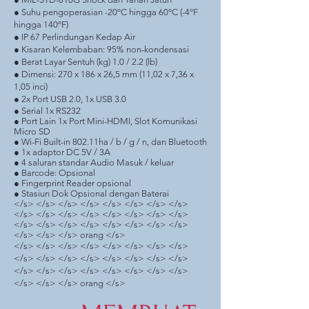
● Suhu pengoperasian -20ºC hingga 60ºC (-4ºF
hingga 140ºF)
● IP 67 Perlindungan Kedap Air
● Kisaran Kelembaban: 95% non-kondensasi
● Berat Layar Sentuh (kg) 1.0 / 2.2 (lb)
● Dimensi: 270 x 186 x 26,5 mm (11,02 x 7,36 x
1,05 inci)
● 2x Port USB 2.0, 1x USB 3.0
● Serial 1x RS232
● Port Lain 1x Port Mini-HDMI, Slot Komunikasi
Micro SD
● Wi-Fi Built-in 802.11ha / b / g / n, dan Bluetooth
● 1x adaptor DC 5V / 3A
● 4 saluran standar Audio Masuk / keluar
● Barcode: Opsional
● Fingerprint Reader opsional
● Stasiun Dok Opsional dengan Baterai
</s> </s> </s> </s> </s> </s> </s> </s>
</s> </s> </s> </s> </s> </s> </s> </s>
</s> </s> </s> </s> </s> </s> </s> </s>
</s> </s> </s> orang </s>
</s> </s> </s> </s> </s> </s> </s> </s>
</s> </s> </s> </s> </s> </s> </s> </s>
</s> </s> </s> </s> </s> </s> </s> </s>
</s> </s> </s> orang </s>